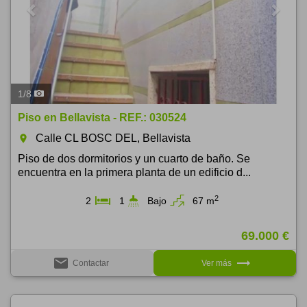
1
/
8
Piso en Bellavista - REF.: 030524
Calle CL BOSC DEL, Bellavista
room
Piso de dos dormitorios y un cuarto de baño. Se
encuentra en la primera planta de un edificio d...
2
2
1
Bajo
67 m
69.000 €
email
trending_flat
Contactar
Ver más
Previous
Next