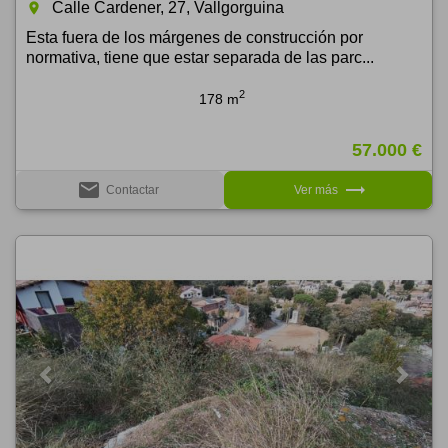
Calle Cardener, 27, Vallgorguina
room
Esta fuera de los márgenes de construcción por
normativa, tiene que estar separada de las parc...
2
178 m
57.000 €
email
trending_flat
Contactar
Ver más
Previous
Next