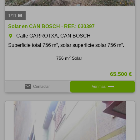
1
/
11
Solar en CAN BOSCH - REF.: 030397
Calle GARROTXA, CAN BOSCH
room
Superficie total 756 m², solar superficie solar 756 m².
2
756 m
Solar
65.500 €
email
trending_flat
Contactar
Ver más
Previous
Next