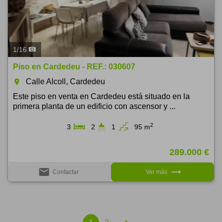
1
/
16
Piso en Cardedeu - REF.: 030607
Calle Alcoll, Cardedeu
room
Este piso en venta en Cardedeu está situado en la
primera planta de un edificio con ascensor y ...
2
3
2
1
95 m
289.000 €
email
trending_flat
Contactar
Ver más