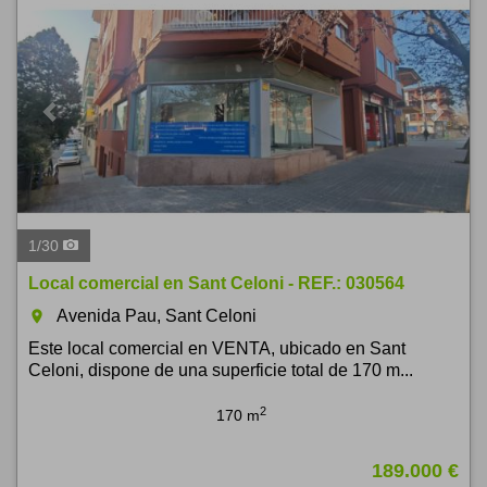
1
/
30
Local comercial en Sant Celoni - REF.: 030564
Avenida Pau, Sant Celoni
room
Este local comercial en VENTA, ubicado en Sant
Celoni, dispone de una superficie total de 170 m...
2
170 m
189.000 €