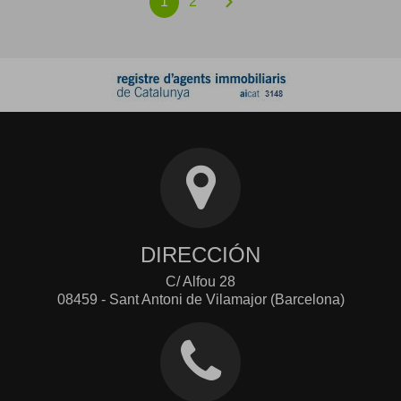
chevron_right
1
2
DIRECCIÓN
C/ Alfou 28
08459 - Sant Antoni de Vilamajor (Barcelona)