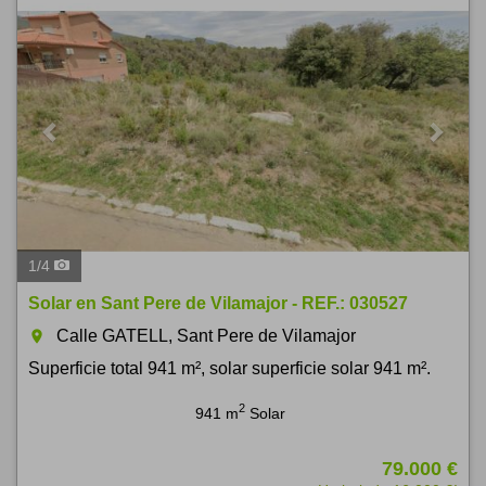
1
/
4
Solar en Sant Pere de Vilamajor - REF.: 030527
Calle GATELL, Sant Pere de Vilamajor
room
Superficie total 941 m², solar superficie solar 941 m².
2
941 m
Solar
79.000 €