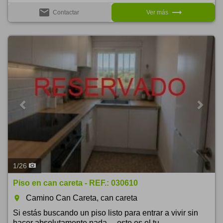
email
trending_flat
Contactar
Ver más
Previous
Next
1
/
26
Piso en can careta - REF.: 030610
Camino Can Careta, can careta
room
Si estás buscando un piso listo para entrar a vivir sin
hacer absolutamente nada… este es el tu...