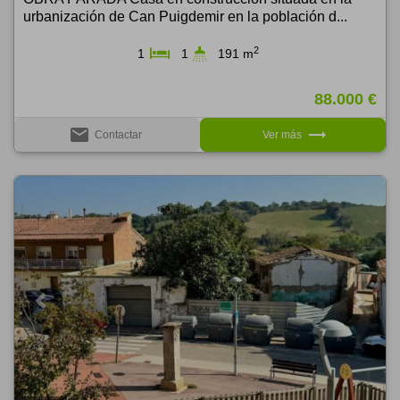
urbanización de Can Puigdemir en la población d...
2
1
1
191 m
88.000 €
email
trending_flat
Contactar
Ver más
Previous
Next