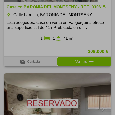
Casa en BARONIA DEL MONTSENY - REF.: 030615
Calle baronia, BARONIA DEL MONTSENY
room
Esta acogedora casa en venta en Vallgorguina ofrece
una superficie útil de 41 m², ubicada en un...
2
1
1
41 m
208.000 €
email
trending_flat
Contactar
Ver más
Previous
Next