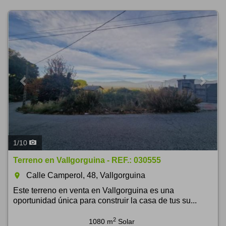
Previous
Next
1
/
10
Terreno en Vallgorguina - REF.: 030555
Calle Camperol, 48, Vallgorguina
room
Este terreno en venta en Vallgorguina es una
oportunidad única para construir la casa de tus su...
2
1080 m
Solar