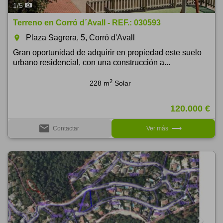
1
/
5
Terreno en Corró d´Avall - REF.: 030593
Plaza Sagrera, 5, Corró d'Avall
room
Gran oportunidad de adquirir en propiedad este suelo
urbano residencial, con una construcción a...
2
228 m
Solar
120.000 €
email
trending_flat
Contactar
Ver más
Previous
Next