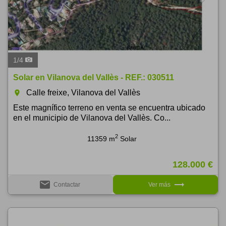
1
/
4
Solar en Vilanova del Vallès - REF.: 030511
Calle freixe, Vilanova del Vallès
room
Este magnífico terreno en venta se encuentra ubicado
en el municipio de Vilanova del Vallès. Co...
2
11359 m
Solar
128.000 €
email
trending_flat
Contactar
Ver más
Previous
Next