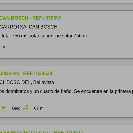
 CAN BOSCH - REF.: 030397
e GARROTXA, CAN BOSCH
 total 756 m², solar superficie solar 756 m².
lar
ellavista - REF.: 030524
 CL BOSC DEL, Bellavista
os dormitorios y un cuarto de baño. Se encuentra en la primera p
2
Bajo
67 m
Sant Pere de Vilamajor - REF.: 030527