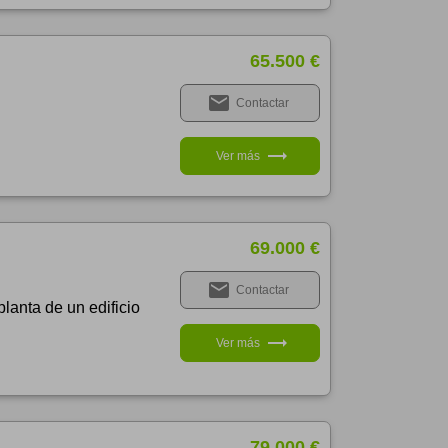
65.500 €
email
Contactar
trending_flat
Ver más
69.000 €
email
Contactar
lanta de un edificio
trending_flat
Ver más
79.000 €