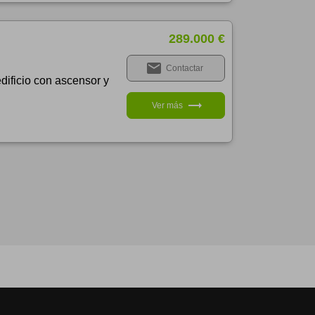
289.000 €
email
Contactar
dificio con ascensor y
trending_flat
Ver más