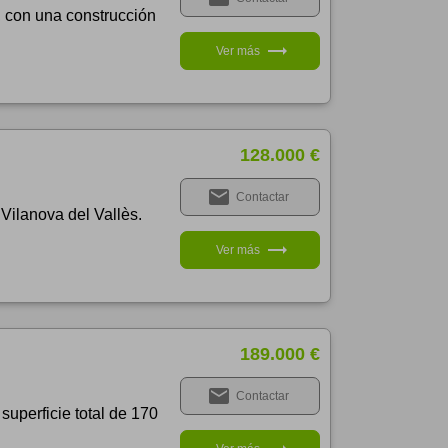
, con una construcción
trending_flat
Ver más
128.000 €
email
Contactar
Vilanova del Vallès.
trending_flat
Ver más
189.000 €
email
Contactar
uperficie total de 170