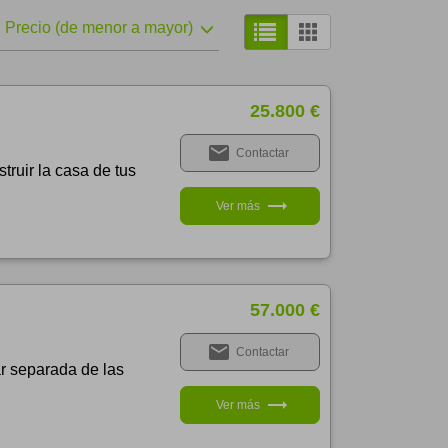
Precio (de menor a mayor)
25.800 €
email
Contactar
truir la casa de tus
trending_flat
Ver más
57.000 €
email
Contactar
ar separada de las
trending_flat
Ver más