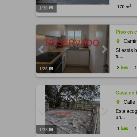
2
170 m
1
/
30
Previous
Next
Piso en c
Camin
room
Si estás 
tu...
3
1
1
/
26
Previous
Next
Casa en
Calle
room
Esta acog
un...
1
1
1
/
33