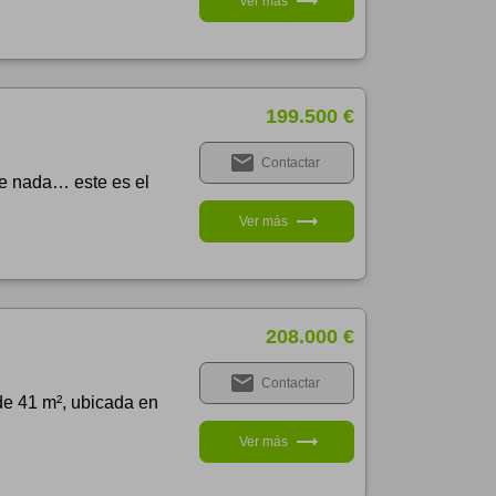
trending_flat
Ver más
199.500 €
email
Contactar
nte nada… este es el
trending_flat
Ver más
208.000 €
email
Contactar
de 41 m², ubicada en
trending_flat
Ver más