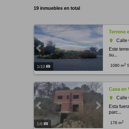
19 inmuebles en total
Previous
Next
Terreno e
Calle
room
Este terr
su...
2
1080 m
S
1
/
10
Previous
Next
Casa en 
Calle 
room
Esta fuer
parc...
2
178 m
1
/
6