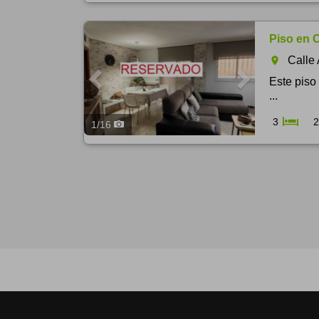
Previous
Next
Piso en 
Calle 
room
Este piso
...
3
2
1
/
16