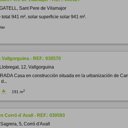
 GATELL, Sant Pere de Vilamajor
 total 941 m², solar superficie solar 941 m².
lar
 Vallgorguina - REF.: 030570
Llobregat, 12, Vallgorguina
DA Casa en construcción situada en la urbanización de Can
d...
2
191 m
n Corró d´Avall - REF.: 030593
Sagrera, 5, Corró d'Avall