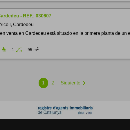
Cardedeu - REF.: 030607
Alcoll, Cardedeu
 en venta en Cardedeu está situado en la primera planta de un e
2
1
95 m
chevron_right
1
2
Siguiente