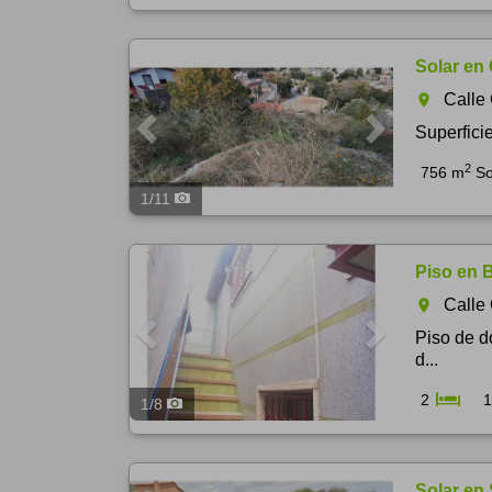
Previous
Next
Solar en
Call
room
Superficie
2
756 m
So
1
/
11
Previous
Next
Piso en B
Calle
room
Piso de d
d...
2
1
1
/
8
Previous
Next
Solar en 