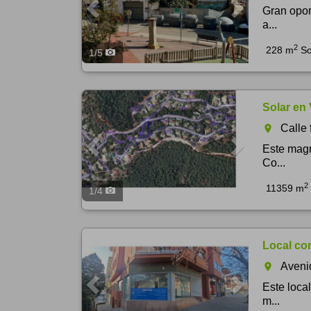
Gran opor
a...
2
228 m
So
1
/
5
Previous
Next
Solar en 
Calle 
room
Este magn
Co...
2
11359 m
1
/
4
Previous
Next
Local com
Aveni
room
Este loca
m...