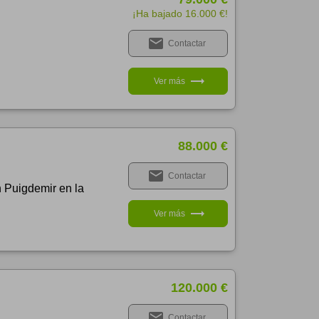
¡Ha bajado 16.000 €!
email
Contactar
trending_flat
Ver más
88.000 €
email
Contactar
 Puigdemir en la
trending_flat
Ver más
120.000 €
email
Contactar