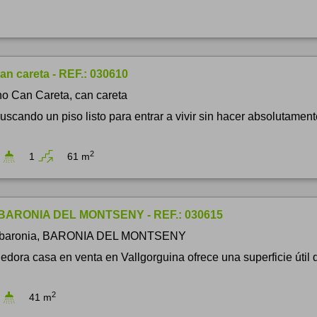
an careta - REF.: 030610
o Can Careta, can careta
buscando un piso listo para entrar a vivir sin hacer absolutame
2
1
61 m
 BARONIA DEL MONTSENY - REF.: 030615
 baronia, BARONIA DEL MONTSENY
edora casa en venta en Vallgorguina ofrece una superficie útil 
2
41 m