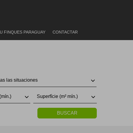
U FINQUES PARAGUAY
CONTACTAR
as las situaciones
(mín.)
Superfície (m² mín.)
BUSCAR